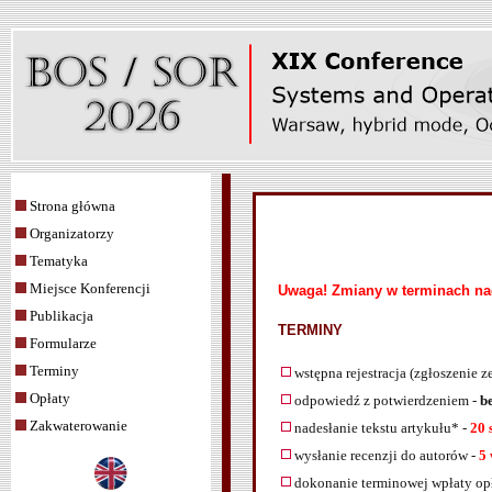
Strona główna
Organizatorzy
Tematyka
Miejsce Konferencji
Uwaga! Zmiany w terminach nad
Publikacja
TERMINY
Formularze
Terminy
wstępna rejestracja (zgłoszenie z
Opłaty
odpowiedź z potwierdzeniem -
b
Zakwaterowanie
nadesłanie tekstu artykułu* -
20 
wysłanie recenzji do autorów -
5 
dokonanie terminowej wpłaty opł